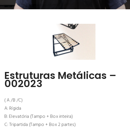
Estruturas Metálicas –
002023
( A /B /C)
A: Rígida
B: Elevatória (Tampo + Box inteira)
C: Tripartida (Tampo + Box 2 partes)